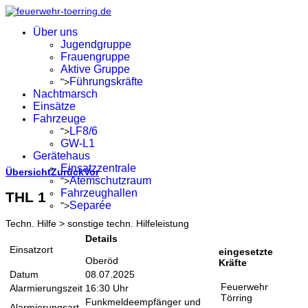
Über uns
Jugendgruppe
Frauengruppe
Aktive Gruppe
Führungskräfte
">
Nachtmarsch
Einsätze
Fahrzeuge
LF8/6
">
GW-L1
Gerätehaus
Einsatzzentrale
Übersicht
Zurück
Vor
Atemschutzraum
">
Fahrzeughallen
THL 1
Separée
">
Techn. Hilfe > sonstige techn. Hilfeleistung
Details
Einsatzort
eingesetzte
Oberöd
Kräfte
Datum
08.07.2025
Feuerwehr
Alarmierungszeit
16:30 Uhr
Törring
Funkmeldeempfänger und
Alarmierungsart