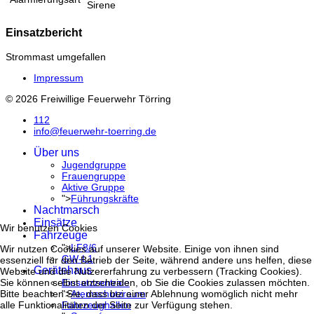
Sirene
Einsatzbericht
Strommast umgefallen
Impressum
© 2026 Freiwillige Feuerwehr Törring
112
info@feuerwehr-toerring.de
Über uns
Jugendgruppe
Frauengruppe
Aktive Gruppe
">
Führungskräfte
Nachtmarsch
Einsätze
Wir benutzen Cookies
Fahrzeuge
">
LF8/6
Wir nutzen Cookies auf unserer Website. Einige von ihnen sind
GW-L1
essenziell für den Betrieb der Seite, während andere uns helfen, diese
Gerätehaus
Website und die Nutzererfahrung zu verbessern (Tracking Cookies).
Einsatzzentrale
Sie können selbst entscheiden, ob Sie die Cookies zulassen möchten.
">
Atemschutzraum
Bitte beachten Sie, dass bei einer Ablehnung womöglich nicht mehr
Fahrzeughallen
alle Funktionalitäten der Seite zur Verfügung stehen.