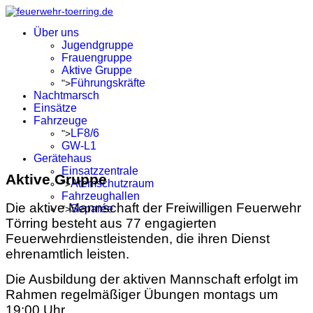
Über uns
Jugendgruppe
Frauengruppe
Aktive Gruppe
Führungskräfte
">
Nachtmarsch
Einsätze
Fahrzeuge
LF8/6
">
GW-L1
Gerätehaus
Einsatzzentrale
Aktive Gruppe
Atemschutzraum
">
Fahrzeughallen
Die aktive Mannschaft der Freiwilligen Feuerwehr
Separée
">
Törring besteht aus 77 engagierten
Feuerwehrdienstleistenden, die ihren Dienst
ehrenamtlich leisten.
Die Ausbildung der aktiven Mannschaft erfolgt im
Rahmen regelmäßiger Übungen montags um
19:00 Uhr.