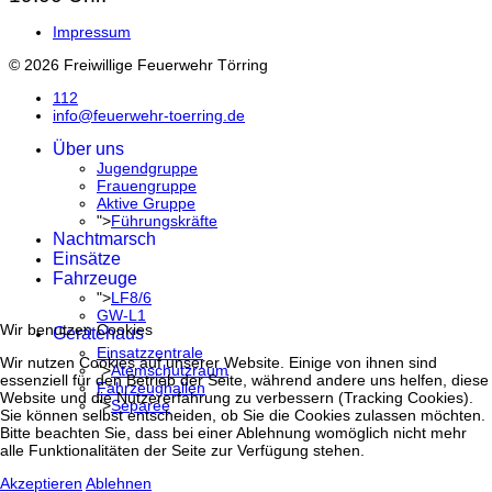
Impressum
© 2026 Freiwillige Feuerwehr Törring
112
info@feuerwehr-toerring.de
Über uns
Jugendgruppe
Frauengruppe
Aktive Gruppe
">
Führungskräfte
Nachtmarsch
Einsätze
Fahrzeuge
">
LF8/6
GW-L1
Wir benutzen Cookies
Gerätehaus
Einsatzzentrale
Wir nutzen Cookies auf unserer Website. Einige von ihnen sind
">
Atemschutzraum
essenziell für den Betrieb der Seite, während andere uns helfen, diese
Fahrzeughallen
Website und die Nutzererfahrung zu verbessern (Tracking Cookies).
">
Separée
Sie können selbst entscheiden, ob Sie die Cookies zulassen möchten.
Bitte beachten Sie, dass bei einer Ablehnung womöglich nicht mehr
alle Funktionalitäten der Seite zur Verfügung stehen.
Akzeptieren
Ablehnen