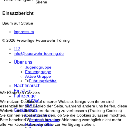
Sirene
Einsatzbericht
Baum auf Straße
Impressum
© 2026 Freiwillige Feuerwehr Törring
112
info@feuerwehr-toerring.de
Über uns
Jugendgruppe
Frauengruppe
Aktive Gruppe
">
Führungskräfte
Nachtmarsch
Einsätze
Wir benutzen Cookies
Fahrzeuge
">
LF8/6
Wir nutzen Cookies auf unserer Website. Einige von ihnen sind
GW-L1
essenziell für den Betrieb der Seite, während andere uns helfen, diese
Gerätehaus
Website und die Nutzererfahrung zu verbessern (Tracking Cookies).
Einsatzzentrale
Sie können selbst entscheiden, ob Sie die Cookies zulassen möchten.
">
Atemschutzraum
Bitte beachten Sie, dass bei einer Ablehnung womöglich nicht mehr
Fahrzeughallen
alle Funktionalitäten der Seite zur Verfügung stehen.