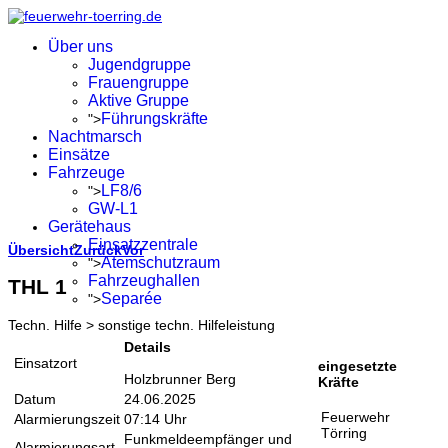
Über uns
Jugendgruppe
Frauengruppe
Aktive Gruppe
Führungskräfte
">
Nachtmarsch
Einsätze
Fahrzeuge
LF8/6
">
GW-L1
Gerätehaus
Einsatzzentrale
Übersicht
Zurück
Vor
Atemschutzraum
">
Fahrzeughallen
THL 1
Separée
">
Techn. Hilfe > sonstige techn. Hilfeleistung
Details
Einsatzort
eingesetzte
Holzbrunner Berg
Kräfte
Datum
24.06.2025
Feuerwehr
Alarmierungszeit
07:14 Uhr
Törring
Funkmeldeempfänger und
Alarmierungsart