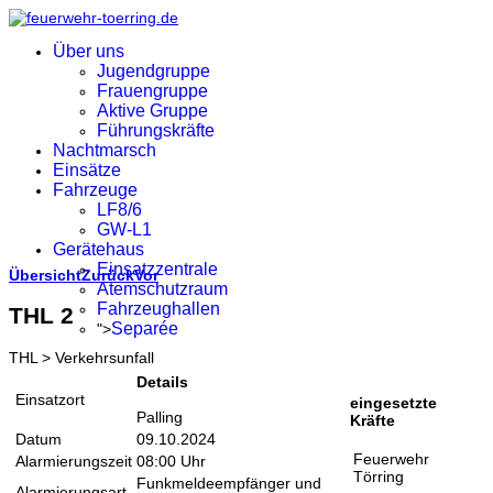
Über uns
Jugendgruppe
Frauengruppe
Aktive Gruppe
Führungskräfte
Nachtmarsch
Einsätze
Fahrzeuge
LF8/6
GW-L1
Gerätehaus
Einsatzzentrale
Übersicht
Zurück
Vor
Atemschutzraum
Fahrzeughallen
THL 2
Separée
">
THL > Verkehrsunfall
Details
Einsatzort
eingesetzte
Palling
Kräfte
Datum
09.10.2024
Feuerwehr
Alarmierungszeit
08:00 Uhr
Törring
Funkmeldeempfänger und
Alarmierungsart