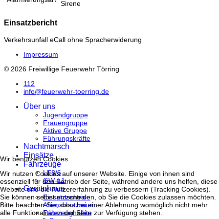
Sirene
Einsatzbericht
Verkehrsunfall eCall ohne Spracherwiderung
Impressum
© 2026 Freiwillige Feuerwehr Törring
112
info@feuerwehr-toerring.de
Über uns
Jugendgruppe
Frauengruppe
Aktive Gruppe
Führungskräfte
Nachtmarsch
Einsätze
Wir benutzen Cookies
Fahrzeuge
LF8/6
Wir nutzen Cookies auf unserer Website. Einige von ihnen sind
GW-L1
essenziell für den Betrieb der Seite, während andere uns helfen, diese
Gerätehaus
Website und die Nutzererfahrung zu verbessern (Tracking Cookies).
Einsatzzentrale
Sie können selbst entscheiden, ob Sie die Cookies zulassen möchten.
Atemschutzraum
Bitte beachten Sie, dass bei einer Ablehnung womöglich nicht mehr
Fahrzeughallen
alle Funktionalitäten der Seite zur Verfügung stehen.