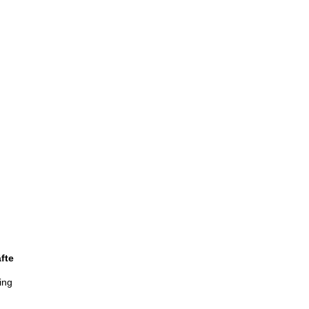
fte
ing