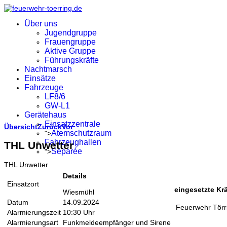
Über uns
Jugendgruppe
Frauengruppe
Aktive Gruppe
Führungskräfte
Nachtmarsch
Einsätze
Fahrzeuge
LF8/6
GW-L1
Gerätehaus
Einsatzzentrale
Übersicht
Zurück
Vor
Atemschutzraum
">
Fahrzeughallen
THL Unwetter
Separée
">
THL Unwetter
Details
Einsatzort
eingesetzte Krä
Wiesmühl
Datum
14.09.2024
Feuerwehr Törr
Alarmierungszeit
10:30 Uhr
Alarmierungsart
Funkmeldeempfänger und Sirene