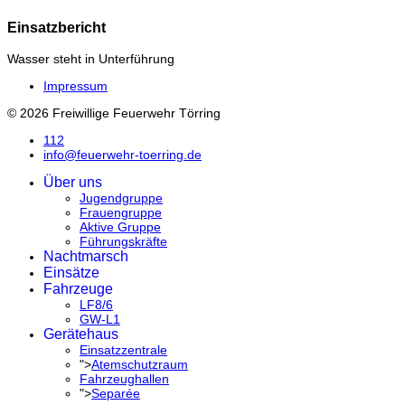
Einsatzbericht
Wasser steht in Unterführung
Impressum
© 2026 Freiwillige Feuerwehr Törring
112
info@feuerwehr-toerring.de
Über uns
Jugendgruppe
Frauengruppe
Aktive Gruppe
Führungskräfte
Nachtmarsch
Einsätze
Fahrzeuge
LF8/6
GW-L1
Gerätehaus
Einsatzzentrale
">
Atemschutzraum
Fahrzeughallen
">
Separée