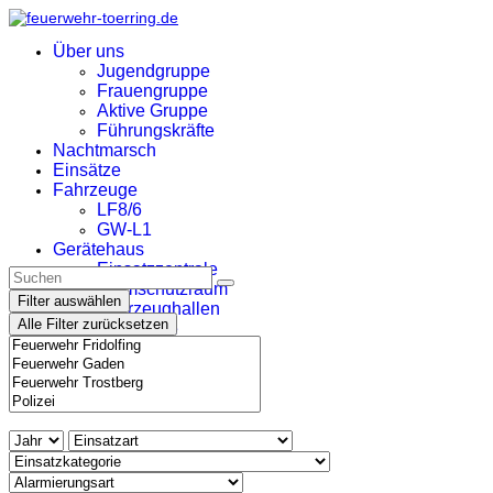
Über uns
Jugendgruppe
Frauengruppe
Aktive Gruppe
Führungskräfte
Nachtmarsch
Einsätze
Fahrzeuge
LF8/6
GW-L1
Gerätehaus
Einsatzzentrale
Atemschutzraum
Filter auswählen
Fahrzeughallen
Alle Filter zurücksetzen
Separée
">