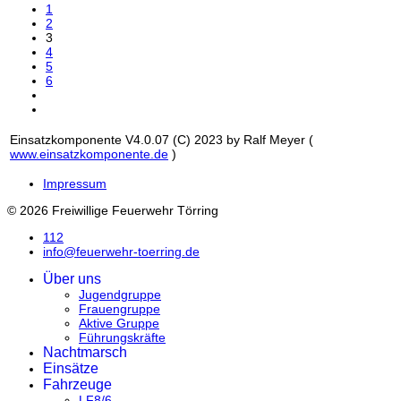
1
2
3
4
5
6
Einsatzkomponente V4.0.07 (C) 2023 by Ralf Meyer (
www.einsatzkomponente.de
)
Impressum
© 2026 Freiwillige Feuerwehr Törring
112
info@feuerwehr-toerring.de
Über uns
Jugendgruppe
Frauengruppe
Aktive Gruppe
Führungskräfte
Nachtmarsch
Einsätze
Fahrzeuge
LF8/6