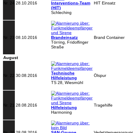
Nr. 24
28.10.2016
Interventions-Team
HIT Einsatz
(HIT)
Schleching
Nr. 23
08.10.2016
Brandeinsatz
Brand Container
Törring, Fridolfinger
Straße
August
Technische
Nr. 22
30.08.2016
Ölspur
Hilfeleistung
TS 28, Wiesmühl
Nr. 21
28.08.2016
Tragehilfe
Hilfeleistung
Harmoning
Nr. 20
28.08.2016
SAN-Gruppe
Verletztenversorgun