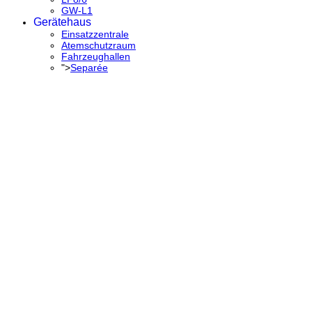
GW-L1
Gerätehaus
Einsatzzentrale
Atemschutzraum
Fahrzeughallen
">
Separée