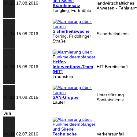
Nr. 15
17.08.2016
landwirtschaftliches
Brandeinsatz
Anwesen - Fehlalar
Tengling, Furtmühle
Sicherheitswache
Nr. 14
15.08.2016
Sicherheitsdienst
Törring, Fridolfinger
Straße
Helfer-
Nr. 13
15.08.2016
Interventions-Team
HIT Bereitschaft
(HIT)
Traunstein
Unterstützung
Nr. 12
14.08.2016
SAN-Gruppe
Sanitätsdienst
Lauter
Juli
Nr. 11
02.07.2016
Technische
Verkehrsunfall