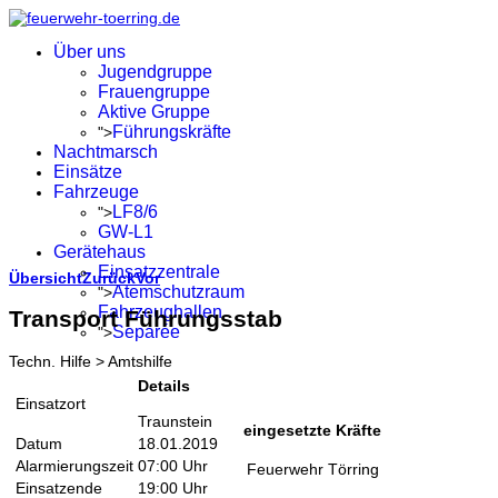
Über uns
Jugendgruppe
Frauengruppe
Aktive Gruppe
Führungskräfte
">
Nachtmarsch
Einsätze
Fahrzeuge
LF8/6
">
GW-L1
Gerätehaus
Einsatzzentrale
Übersicht
Zurück
Vor
Atemschutzraum
">
Fahrzeughallen
Transport Führungsstab
Separée
">
Techn. Hilfe > Amtshilfe
Details
Einsatzort
Traunstein
eingesetzte Kräfte
Datum
18.01.2019
Alarmierungszeit
07:00 Uhr
Feuerwehr Törring
Einsatzende
19:00 Uhr