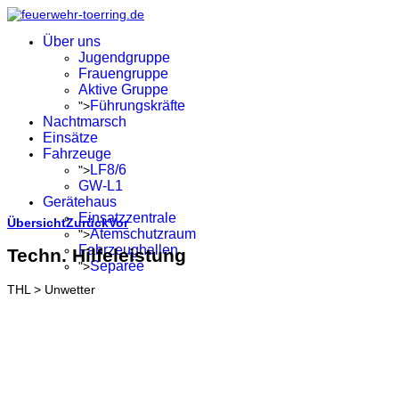
Über uns
Jugendgruppe
Frauengruppe
Aktive Gruppe
Führungskräfte
">
Nachtmarsch
Einsätze
Fahrzeuge
LF8/6
">
GW-L1
Gerätehaus
Einsatzzentrale
Übersicht
Zurück
Vor
Atemschutzraum
">
Fahrzeughallen
Techn. Hilfeleistung
Separée
">
THL > Unwetter