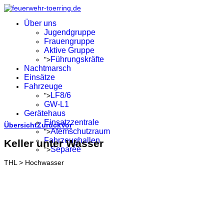
Über uns
Jugendgruppe
Frauengruppe
Aktive Gruppe
Führungskräfte
">
Nachtmarsch
Einsätze
Fahrzeuge
LF8/6
">
GW-L1
Gerätehaus
Einsatzzentrale
Übersicht
Zurück
Vor
Atemschutzraum
">
Fahrzeughallen
Keller unter Wasser
Separée
">
THL > Hochwasser