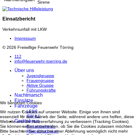
Sirene
Einsatzbericht
Verkehrsunfall mit LKW
Impressum
© 2026 Freiwillige Feuerwehr Törring
112
info@feuerwehr-toerring.de
Über uns
Jugendgruppe
Frauengruppe
Aktive Gruppe
Führungskräfte
Nachtmarsch
Einsätze
Wir benutzen Cookies
Fahrzeuge
LF8/6
Wir nutzen Cookies auf unserer Website. Einige von ihnen sind
GW-L1
essenziell für den Betrieb der Seite, während andere uns helfen, diese
Gerätehaus
Website und die Nutzererfahrung zu verbessern (Tracking Cookies).
Einsatzzentrale
Sie können selbst entscheiden, ob Sie die Cookies zulassen möchten.
Atemschutzraum
Bitte beachten Sie, dass bei einer Ablehnung womöglich nicht mehr