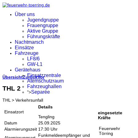
Über uns
Jugendgruppe
Frauengruppe
Aktive Gruppe
Führungskräfte
Nachtmarsch
Einsätze
Fahrzeuge
LF8/6
GW-L1
Gerätehaus
Einsatzzentrale
Übersicht
Zurück
Vor
Atemschutzraum
Fahrzeughallen
THL 2
Separée
">
THL > Verkehrsunfall
Details
Einsatzort
eingesetzte
Tengling
Kräfte
Datum
25.09.2025
Feuerwehr
Alarmierungszeit
17:30 Uhr
Törring
Funkmeldeempfänger und
Alarmierungsart