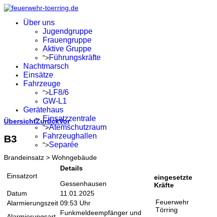
Über uns
Jugendgruppe
Frauengruppe
Aktive Gruppe
Führungskräfte
">
Nachtmarsch
Einsätze
Fahrzeuge
LF8/6
">
GW-L1
Gerätehaus
Einsatzzentrale
Übersicht
Zurück
Vor
Atemschutzraum
">
Fahrzeughallen
B3
Separée
">
Brandeinsatz > Wohngebäude
Details
Einsatzort
eingesetzte
Gessenhausen
Kräfte
Datum
11.01.2025
Feuerwehr
Alarmierungszeit
09:53 Uhr
Törring
Funkmeldeempfänger und
Alarmierungsart