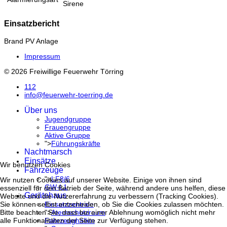
Sirene
Einsatzbericht
Brand PV Anlage
Impressum
© 2026 Freiwillige Feuerwehr Törring
112
info@feuerwehr-toerring.de
Über uns
Jugendgruppe
Frauengruppe
Aktive Gruppe
">
Führungskräfte
Nachtmarsch
Einsätze
Wir benutzen Cookies
Fahrzeuge
">
LF8/6
Wir nutzen Cookies auf unserer Website. Einige von ihnen sind
GW-L1
essenziell für den Betrieb der Seite, während andere uns helfen, diese
Gerätehaus
Website und die Nutzererfahrung zu verbessern (Tracking Cookies).
Einsatzzentrale
Sie können selbst entscheiden, ob Sie die Cookies zulassen möchten.
">
Atemschutzraum
Bitte beachten Sie, dass bei einer Ablehnung womöglich nicht mehr
Fahrzeughallen
alle Funktionalitäten der Seite zur Verfügung stehen.