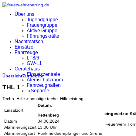
Über uns
Jugendgruppe
Frauengruppe
Aktive Gruppe
Führungskräfte
Nachtmarsch
Einsätze
Fahrzeuge
LF8/6
GW-L1
Gerätehaus
Einsatzzentrale
Übersicht
Zurück
Vor
Atemschutzraum
Fahrzeughallen
THL 1
Separée
">
Techn. Hilfe > sonstige techn. Hilfeleistung
Details
Einsatzort
eingesetzte Krä
Kettenberg
Datum
04.06.2024
Feuerwehr Törr
Alarmierungszeit
13:00 Uhr
Alarmierungsart
Funkmeldeempfänger und Sirene