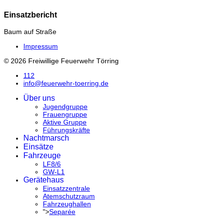
Einsatzbericht
Baum auf Straße
Impressum
© 2026 Freiwillige Feuerwehr Törring
112
info@feuerwehr-toerring.de
Über uns
Jugendgruppe
Frauengruppe
Aktive Gruppe
Führungskräfte
Nachtmarsch
Einsätze
Fahrzeuge
LF8/6
GW-L1
Gerätehaus
Einsatzzentrale
Atemschutzraum
Fahrzeughallen
">
Separée