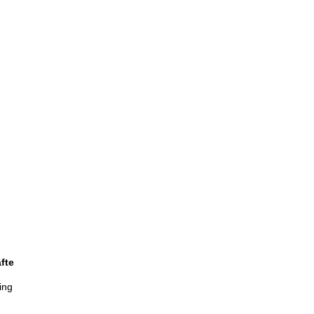
fte
ing