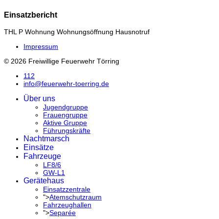
Einsatzbericht
THL P Wohnung Wohnungsöffnung Hausnotruf
Impressum
© 2026 Freiwillige Feuerwehr Törring
112
info@feuerwehr-toerring.de
Über uns
Jugendgruppe
Frauengruppe
Aktive Gruppe
Führungskräfte
Nachtmarsch
Einsätze
Fahrzeuge
LF8/6
GW-L1
Gerätehaus
Einsatzzentrale
">
Atemschutzraum
Fahrzeughallen
">
Separée