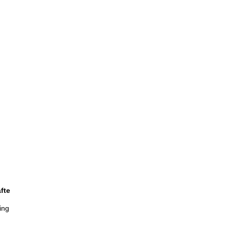
fte
ing