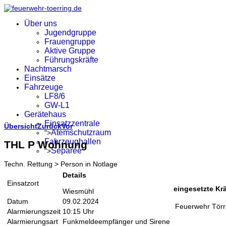
Über uns
Jugendgruppe
Frauengruppe
Aktive Gruppe
Führungskräfte
Nachtmarsch
Einsätze
Fahrzeuge
LF8/6
GW-L1
Gerätehaus
Einsatzzentrale
Übersicht
Zurück
Vor
Atemschutzraum
">
Fahrzeughallen
THL P Wohnung
Separée
">
Techn. Rettung > Person in Notlage
Details
Einsatzort
eingesetzte Krä
Wiesmühl
Datum
09.02.2024
Feuerwehr Törr
Alarmierungszeit
10:15 Uhr
Alarmierungsart
Funkmeldeempfänger und Sirene