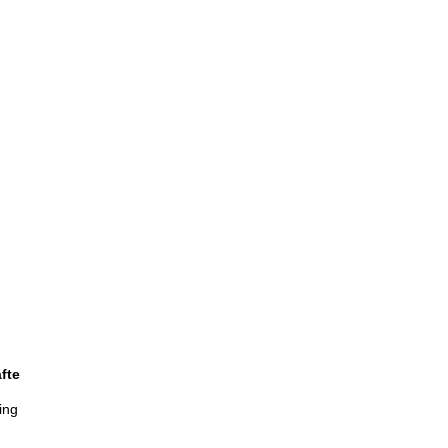
fte
ing