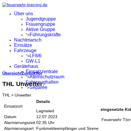
Über uns
Jugendgruppe
Frauengruppe
Aktive Gruppe
Führungskräfte
">
Nachtmarsch
Einsätze
Fahrzeuge
LF8/6
">
GW-L1
Gerätehaus
Einsatzzentrale
Übersicht
Zurück
Vor
Atemschutzraum
">
Fahrzeughallen
THL Unwetter
Separée
">
THL > Unwetter
Details
Einsatzort
eingesetzte Krä
Lagnwied
Datum
12.07.2023
Feuerwehr Törr
Alarmierungszeit
02:35 Uhr
Alarmierungsart
Funkmeldeempfänger und Sirene