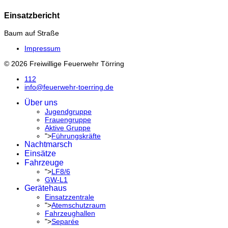
Einsatzbericht
Baum auf Straße
Impressum
© 2026 Freiwillige Feuerwehr Törring
112
info@feuerwehr-toerring.de
Über uns
Jugendgruppe
Frauengruppe
Aktive Gruppe
">
Führungskräfte
Nachtmarsch
Einsätze
Fahrzeuge
">
LF8/6
GW-L1
Gerätehaus
Einsatzzentrale
">
Atemschutzraum
Fahrzeughallen
">
Separée