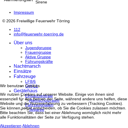
Sirene
Impressum
© 2026 Freiwillige Feuerwehr Törring
112
info@feuerwehr-toerring.de
Über uns
Jugendgruppe
Frauengruppe
Aktive Gruppe
Führungskräfte
Nachtmarsch
Einsätze
Fahrzeuge
LF8/6
Wir benutzen Cookies
GW-L1
Gerätehaus
Wir nutzen Cookies auf unserer Website. Einige von ihnen sind
Einsatzzentrale
essenziell für den Betrieb der Seite, während andere uns helfen, diese
">
Atemschutzraum
Website und die Nutzererfahrung zu verbessern (Tracking Cookies).
Fahrzeughallen
Sie können selbst entscheiden, ob Sie die Cookies zulassen möchten.
">
Separée
Bitte beachten Sie, dass bei einer Ablehnung womöglich nicht mehr
alle Funktionalitäten der Seite zur Verfügung stehen.
Akzeptieren
Ablehnen