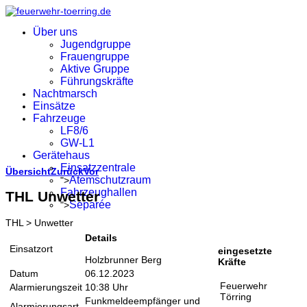
Über uns
Jugendgruppe
Frauengruppe
Aktive Gruppe
Führungskräfte
Nachtmarsch
Einsätze
Fahrzeuge
LF8/6
GW-L1
Gerätehaus
Einsatzzentrale
Übersicht
Zurück
Vor
Atemschutzraum
">
Fahrzeughallen
THL Unwetter
Separée
">
THL > Unwetter
Details
Einsatzort
eingesetzte
Holzbrunner Berg
Kräfte
Datum
06.12.2023
Feuerwehr
Alarmierungszeit
10:38 Uhr
Törring
Funkmeldeempfänger und
Alarmierungsart