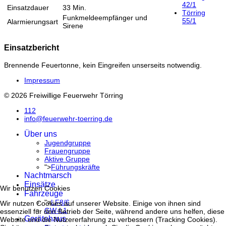
42/1
Einsatzdauer
33 Min.
Törring
Funkmeldeempfänger und
55/1
Alarmierungsart
Sirene
Einsatzbericht
Brennende Feuertonne, kein Eingreifen unserseits notwendig.
Impressum
© 2026 Freiwillige Feuerwehr Törring
112
info@feuerwehr-toerring.de
Über uns
Jugendgruppe
Frauengruppe
Aktive Gruppe
">
Führungskräfte
Nachtmarsch
Einsätze
Wir benutzen Cookies
Fahrzeuge
">
LF8/6
Wir nutzen Cookies auf unserer Website. Einige von ihnen sind
GW-L1
essenziell für den Betrieb der Seite, während andere uns helfen, diese
Gerätehaus
Website und die Nutzererfahrung zu verbessern (Tracking Cookies).