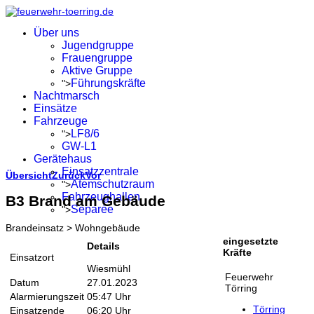
Über uns
Jugendgruppe
Frauengruppe
Aktive Gruppe
Führungskräfte
">
Nachtmarsch
Einsätze
Fahrzeuge
LF8/6
">
GW-L1
Gerätehaus
Einsatzzentrale
Übersicht
Zurück
Vor
Atemschutzraum
">
Fahrzeughallen
B3 Brand am Gebäude
Separée
">
Brandeinsatz > Wohngebäude
eingesetzte
Details
Kräfte
Einsatzort
Wiesmühl
Feuerwehr
Datum
27.01.2023
Törring
Alarmierungszeit
05:47 Uhr
Törring
Einsatzende
06:20 Uhr