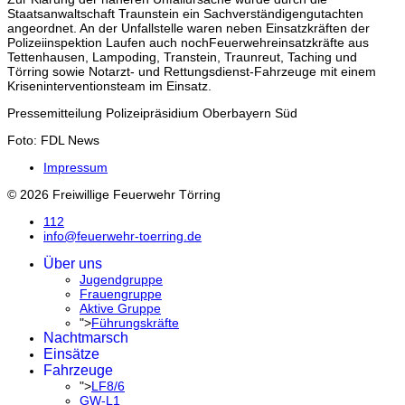
Staatsanwaltschaft Traunstein ein Sachverständigengutachten
angeordnet. An der Unfallstelle waren neben Einsatzkräften der
Polizeiinspektion Laufen auch nochFeuerwehreinsatzkräfte aus
Tettenhausen, Lampoding, Transtein, Traunreut, Taching und
Törring sowie Notarzt- und Rettungsdienst-Fahrzeuge mit einem
Kriseninterventionsteam im Einsatz.
Pressemitteilung Polizeipräsidium Oberbayern Süd
Foto: FDL News
Impressum
© 2026 Freiwillige Feuerwehr Törring
112
info@feuerwehr-toerring.de
Über uns
Jugendgruppe
Frauengruppe
Aktive Gruppe
">
Führungskräfte
Nachtmarsch
Einsätze
Fahrzeuge
">
LF8/6
GW-L1