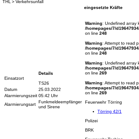
THL > Verkehrsunfall
eingesetzte Kräfte
Warning
: Undefined array 
/homepages/7/d19647934/
on line
248
Warning
: Attempt to read p
/homepages/7/d19647934/
on line
248
Warning
: Undefined array 
/homepages/7/d19647934/
on line
269
Details
Einsatzort
Warning
: Attempt to read p
TS26
/homepages/7/d19647934/
Datum
25.03.2022
on line
269
Alarmierungszeit
05:42 Uhr
Funkmeldeempfänger
Feuerwehr Törring
Alarmierungsart
und Sirene
Törring 42/1
Polizei
BRK