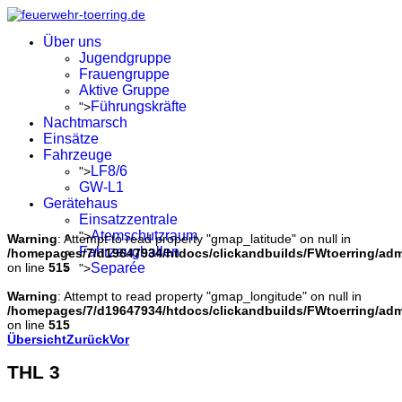
Über uns
Jugendgruppe
Frauengruppe
Aktive Gruppe
Führungskräfte
">
Nachtmarsch
Einsätze
Fahrzeuge
LF8/6
">
GW-L1
Gerätehaus
Einsatzzentrale
Atemschutzraum
">
Warning
: Attempt to read property "gmap_latitude" on null in
Fahrzeughallen
/homepages/7/d19647934/htdocs/clickandbuilds/FWtoerring/ad
on line
515
Separée
">
Warning
: Attempt to read property "gmap_longitude" on null in
/homepages/7/d19647934/htdocs/clickandbuilds/FWtoerring/ad
on line
515
Übersicht
Zurück
Vor
THL 3