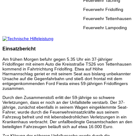
Feuerwehr Taching
Feuerwehr Fridolfing
Feuerwehr Tettenhausen
Feuerwehr Lampoding
Einsatzbericht
Am frühen Morgen befuhr gegen 5.35 Uhr ein 37-jähriger
Fridolfinger mit einem Auto die Kreisstraße TS26 von Tettenhausen
kommend in Fahrtrichtung Fridolfing. Etwa auf Höhe
Harmannschlag geriet er mit seinem Seat aus bislang unbekannter
Ursache auf die Gegenfahrbahn und stieß dort frontal mit dem
entgegenkommenden Ford Fiesta eines 59-jährigen Fridolfingers
zusammen.
Durch den Zusammenstoß erlitt der 59-jährige so schwere
Verletzungen, dass er noch an der Unfallstelle verstarb. Der 37-
jährige, zunächst ebenfalls in seinem Wagen eingeklemmte Seat-
Fahrer, wurde durch die Feuerwehreinsatzkräfte aus seinem
Fahrzeug befreit und mit lebensbedrohlichen Verletzungen in ein
Krankenhaus verbracht. Der unfallbedingte Gesamtschaden an den
beteiligten Fahrzeugen beläuft sich auf etwa 16.000 Euro.
Zur Klärung der näheren Unfallursache wurde durch die