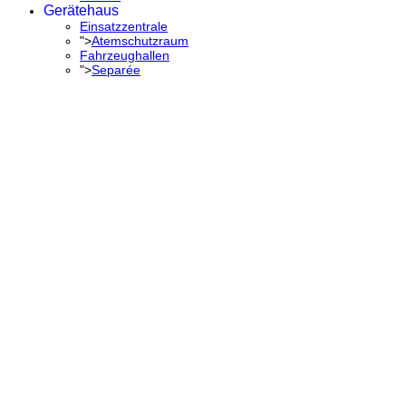
Gerätehaus
Einsatzzentrale
">
Atemschutzraum
Fahrzeughallen
">
Separée