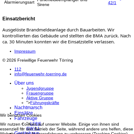
Alarmierungsart
42/1
Sirene
Einsatzbericht
Ausgelöste Brandmeldeanlage durch Bauarbeiten. Wir 
kontrollierten das Gebäude und stellten die BMA zurück. Nach 
ca. 30 Minuten konnten wir die Einsatzstelle verlassen.
Impressum
© 2026 Freiwillige Feuerwehr Törring
112
info@feuerwehr-toerring.de
Über uns
Jugendgruppe
Frauengruppe
Aktive Gruppe
">
Führungskräfte
Nachtmarsch
Einsätze
Wir benutzen Cookies
Fahrzeuge
">
LF8/6
Wir nutzen Cookies auf unserer Website. Einige von ihnen sind
GW-L1
essenziell für den Betrieb der Seite, während andere uns helfen, diese
Gerätehaus
Website und die Nutzererfahrung zu verbessern (Tracking Cookies).