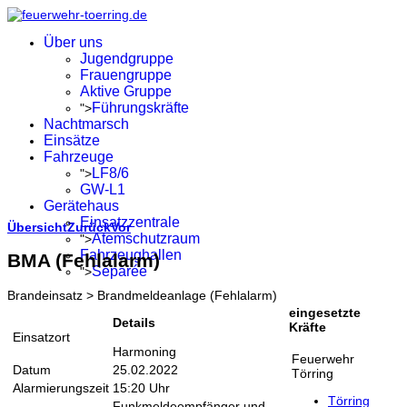
Über uns
Jugendgruppe
Frauengruppe
Aktive Gruppe
Führungskräfte
">
Nachtmarsch
Einsätze
Fahrzeuge
LF8/6
">
GW-L1
Gerätehaus
Einsatzzentrale
Übersicht
Zurück
Vor
Atemschutzraum
">
Fahrzeughallen
BMA (Fehlalarm)
Separée
">
Brandeinsatz > Brandmeldeanlage (Fehlalarm)
eingesetzte
Details
Kräfte
Einsatzort
Harmoning
Feuerwehr
Datum
25.02.2022
Törring
Alarmierungszeit
15:20 Uhr
Törring
Funkmeldeempfänger und