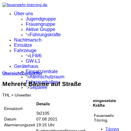
Über uns
Jugendgruppe
Frauengruppe
Aktive Gruppe
Führungskräfte
">
Nachtmarsch
Einsätze
Fahrzeuge
LF8/6
">
GW-L1
Gerätehaus
Einsatzzentrale
Übersicht
Zurück
Vor
Atemschutzraum
">
Fahrzeughallen
Mehrere Bäume auf Straße
Separée
">
THL > Unwetter
eingesetzte
Details
Kräfte
Einsatzort
St2105
Feuerwehr
Datum
07.08.2021
Törring
Alarmierungszeit
19:15 Uhr
Törring
Funkmeldeempfänger und