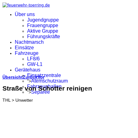
Über uns
Jugendgruppe
Frauengruppe
Aktive Gruppe
Führungskräfte
Nachtmarsch
Einsätze
Fahrzeuge
LF8/6
GW-L1
Gerätehaus
Einsatzzentrale
Übersicht
Zurück
Vor
Atemschutzraum
">
Fahrzeughallen
Straße von Schotter reinigen
Separée
">
THL > Unwetter