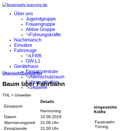
Über uns
Jugendgruppe
Frauengruppe
Aktive Gruppe
Führungskräfte
">
Nachtmarsch
Einsätze
Fahrzeuge
LF8/6
">
GW-L1
Gerätehaus
Einsatzzentrale
Übersicht
Zurück
Vor
Atemschutzraum
">
Fahrzeughallen
Baum über Fahrbahn
Separée
">
THL > Unwetter
Details
Einsatzort
eingesetzte
Harmoning
Kräfte
Datum
10.06.2019
Feuerwehr
Alarmierungszeit
21:06 Uhr
Törring
Einsatzende
21:30 Uhr