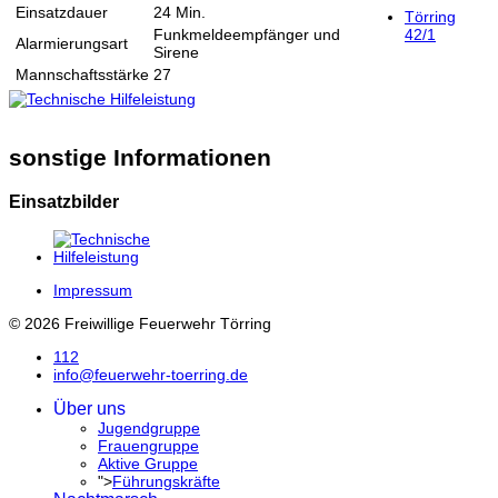
Einsatzdauer
24 Min.
Törring
Funkmeldeempfänger und
42/1
Alarmierungsart
Sirene
Mannschaftsstärke
27
sonstige Informationen
Einsatzbilder
Impressum
© 2026 Freiwillige Feuerwehr Törring
112
info@feuerwehr-toerring.de
Über uns
Jugendgruppe
Frauengruppe
Aktive Gruppe
">
Führungskräfte